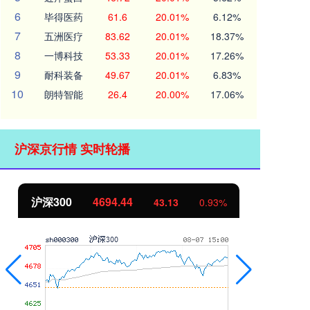
6
毕得医药
61.6
20.01%
6.12%
7
五洲医疗
83.62
20.01%
18.37%
8
一博科技
53.33
20.01%
17.26%
9
耐科装备
49.67
20.01%
6.83%
10
朗特智能
26.4
20.00%
17.06%
沪深京行情 实时轮播
沪深300
4694.44
北
43.13
0.93%