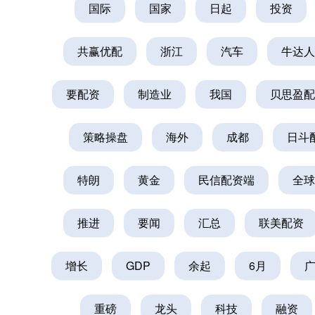
国际
国家
日起
投资
共赢优配
浙江
汽车
牛达人
要配资
制造业
我国
贝思盈配
策略操盘
海外
成都
日斗
特朗
黄金
民信配资端
全球
上证指数
3940.04
.40
2.13%
39.68
1.
推进
要闻
汇总
联美配资
增长
GDP
余起
6月
重磅
龙头
科技
融资