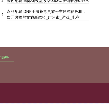
金控配资 国际铜夜盘收涨0.62% 沪铜收涨0.46%
4、
永利配资 DNF手游苍穹贵族号主题游轮亮相，
5、
次元碰撞的文旅新体验_广州市_游戏_电竞
有哪些