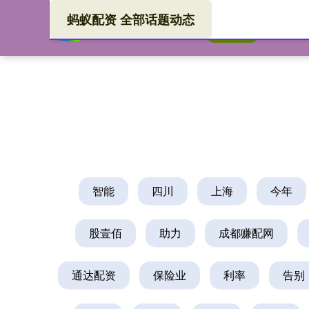
蚂蚁配资 全部话题动态
蚂蚁
首页
智能
四川
上海
今年
股壹佰
助力
成都赚配网
通达配资
保险业
利率
告别