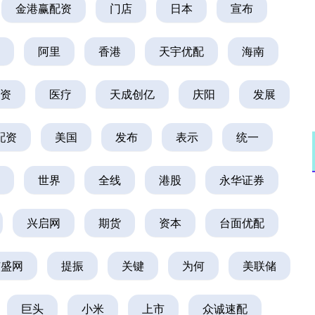
金港赢配资
门店
日本
宣布
阿里
香港
天宇优配
海南
资
医疗
天成创亿
庆阳
发展
配资
美国
发布
表示
统一
世界
全线
港股
永华证券
深证成指
14311.01
02%
200.89
1.42%
兴启网
期货
资本
台面优配
广盛网
提振
关键
为何
美联储
巨头
小米
上市
众诚速配