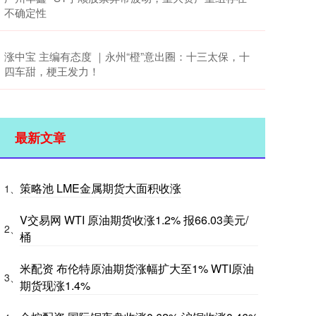
不确定性
涨中宝 主编有态度 ｜永州“橙”意出圈：十三太保，十
四车甜，梗王发力！
最新文章
策略池 LME金属期货大面积收涨
1、
V交易网 WTI 原油期货收涨1.2% 报66.03美元/
2、
桶
米配资 布伦特原油期货涨幅扩大至1% WTI原油
3、
期货现涨1.4%