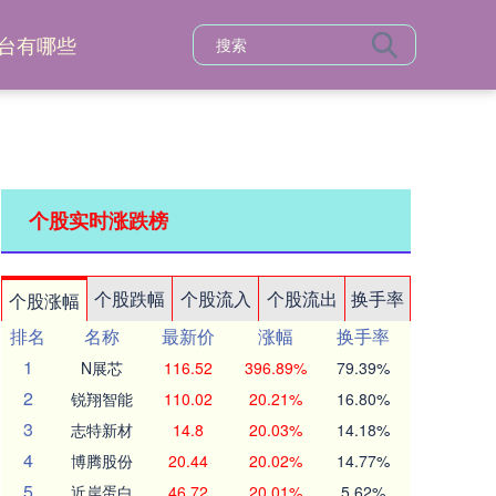
台有哪些
个股实时涨跌榜
个股跌幅
个股流入
个股流出
换手率
个股涨幅
排名
名称
最新价
涨幅
换手率
1
N展芯
116.52
396.89%
79.39%
2
锐翔智能
110.02
20.21%
16.80%
3
志特新材
14.8
20.03%
14.18%
4
博腾股份
20.44
20.02%
14.77%
5
近岸蛋白
46.72
20.01%
5.62%