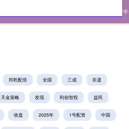
配资
配资的论坛
大庆股票配资
合法的配资平
邦乾配倍
全国
三成
非遗
天金策略
发现
利创智投
益民
收盘
2025年
1号配资
中国