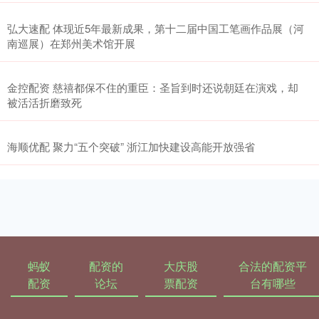
弘大速配 体现近5年最新成果，第十二届中国工笔画作品展（河
南巡展）在郑州美术馆开展
金控配资 慈禧都保不住的重臣：圣旨到时还说朝廷在演戏，却
被活活折磨致死
海顺优配 聚力“五个突破” 浙江加快建设高能开放强省
蚂蚁
配资的
大庆股
合法的配资平
配资
论坛
票配资
台有哪些