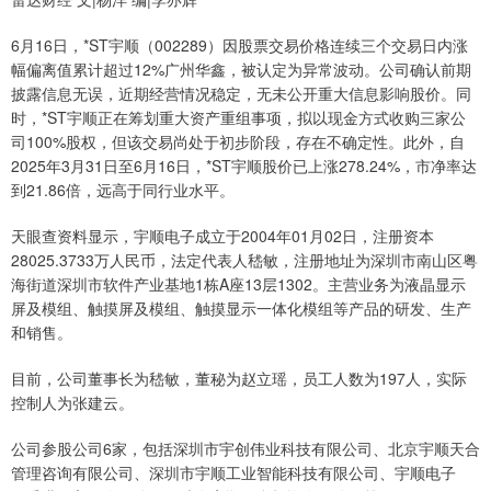
6月16日，*ST宇顺（002289）因股票交易价格连续三个交易日内涨
幅偏离值累计超过12%广州华鑫，被认定为异常波动。公司确认前期
披露信息无误，近期经营情况稳定，无未公开重大信息影响股价。同
时，*ST宇顺正在筹划重大资产重组事项，拟以现金方式收购三家公
司100%股权，但该交易尚处于初步阶段，存在不确定性。此外，自
2025年3月31日至6月16日，*ST宇顺股价已上涨278.24%，市净率达
到21.86倍，远高于同行业水平。
天眼查资料显示，宇顺电子成立于2004年01月02日，注册资本
28025.3733万人民币，法定代表人嵇敏，注册地址为深圳市南山区粤
海街道深圳市软件产业基地1栋A座13层1302。主营业务为液晶显示
屏及模组、触摸屏及模组、触摸显示一体化模组等产品的研发、生产
和销售。
目前，公司董事长为嵇敏，董秘为赵立瑶，员工人数为197人，实际
控制人为张建云。
公司参股公司6家，包括深圳市宇创伟业科技有限公司、北京宇顺天合
管理咨询有限公司、深圳市宇顺工业智能科技有限公司、宇顺电子