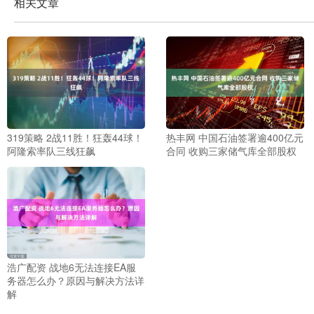
相关文章
319策略 2战11胜！狂轰44球！
热丰网 中国石油签署逾400亿元
阿隆索率队三线狂飙
合同 收购三家储气库全部股权
浩广配资 战地6无法连接EA服
务器怎么办？原因与解决方法详
解